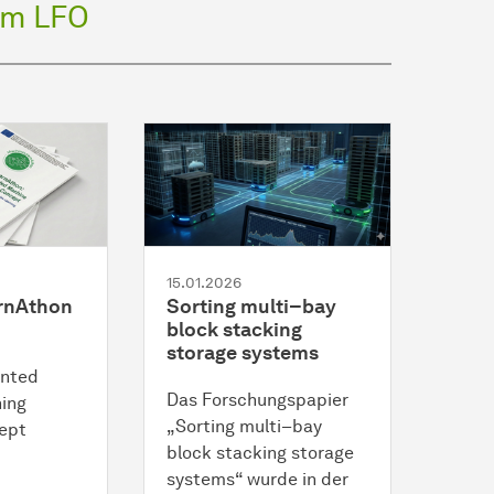
am LFO
15.01.2026
rnAthon
Sorting multi–bay
block stacking
storage systems
ented
Das Forschungspapier
ing
„Sorting multi–bay
ept
block stacking storage
systems“ wurde in der