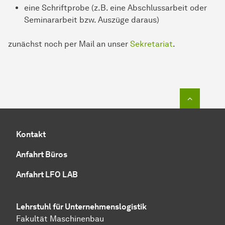
eine Schriftprobe (z.B. eine Abschlussarbeit oder
Seminararbeit bzw. Auszüge daraus)
zunächst noch per Mail an unser
Sekretariat
.
Zum Seit
Kontakt
Anfahrt Büros
Anfahrt LFO LAB
Lehrstuhl für Unternehmenslogistik
Fakultät Maschinenbau