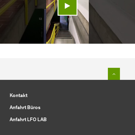
Video abspielen
Zum Seit
Kontakt
Anfahrt Büros
Anfahrt LFO LAB