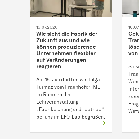
15.07.2026
10.0
Wie sieht die Fabrik der
Gel
Zukunft aus und wie
Tra
können produzierende
lös
Unternehmen flexibler
von
auf Veränderungen
reagieren
So s
Tran
Am 15. Juli durften wir Tolga
Wen
Turmaz vom Fraunhofer IML
inte
im Rahmen der
zusa
Lehrveranstaltung
Frag
„Fabrikplanung und -betrieb“
Wir
bei uns im LFO-Lab begrüßen.