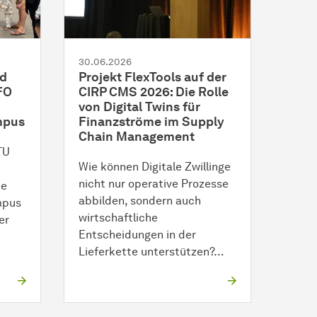
30.06.2026
nd
Projekt FlexTools auf der
FO
CIRP CMS 2026: Die Rolle
von Digital Twins für
mpus
Finanzströme im Supply
Chain Management
TU
Wie können Digitale Zwillinge
nicht nur operative Prozesse
ie
abbilden, sondern auch
mpus
wirtschaftliche
er
Entscheidungen in der
Lieferkette unterstützen?…