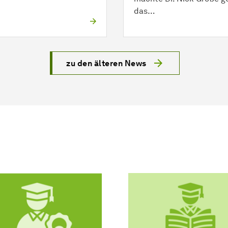
das…
zu den älteren News