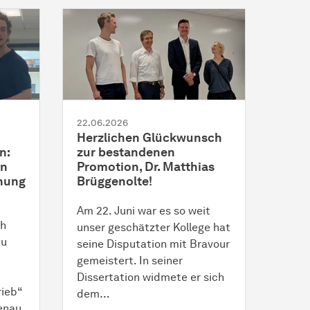
22.06.2026
Herzlichen Glückwunsch
n:
zur bestandenen
in
Promotion, Dr. Matthias
nung
Brüggenolte!
Am 22. Juni war es so weit
ch
unser geschätzter Kollege hat
zu
seine Disputation mit Bravour
gemeistert. In seiner
Dissertation widmete er sich
rieb“
dem…
enau