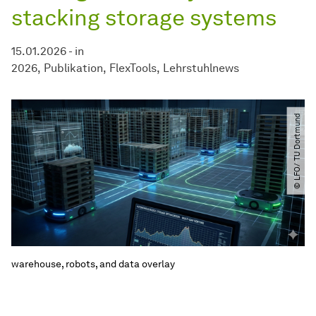
stacking storage systems
15.01.2026
-
in
2026
Publikation
FlexTools
Lehrstuhlnews
© LFO​/​ TU Dortmund
warehouse, robots, and data overlay