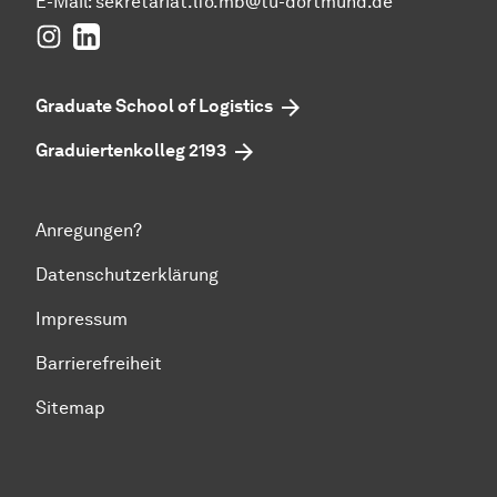
E-Mail:
sekretariat.lfo.mb@tu-dortmund.de
Instagram
LinkedIn
Graduate School of Logistics
Graduiertenkolleg 2193
Anregungen?
Datenschutzerklärung
Impressum
Barrierefreiheit
Sitemap
Zum Seitenanfang