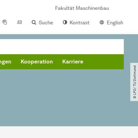
Fakultät Maschinenbau
Suche
Kontrast
English
ungen
Kooperation
Karriere
© LFO​/​ TU Dortmund