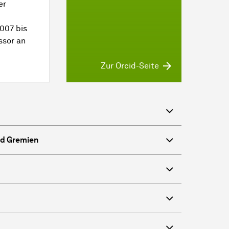
er
007 bis
ssor an
Zur Orcid-Seite
nd Gremien