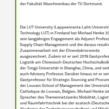
der Fakultät Maschinenbau der TU Dortmund.
Die LUT University (Lappeenranta-Lahti Universit
Technology LUT) in Finnland hat Michael Henke 2
sein langjähriges Engagement als Adjunct Profess
Supply Chain Management und die daraus result
Zusammenarbeit mit der Ehrendoktorwürde
ausgezeichnet. Zudem ist er seit 2019 Gastprofes
Logistik am Chinesisch-Deutschen Hochschulkol
der Tongji-Universität in Shanghai, China, und sei
auch Advisory Professor. Darüber hinaus ist er sei
Gastprofessor für Strategic Sourcing and Procu
der Louvain School of Management der Universit
Catholique de Louvain, Belgien. Michael Henke i
Sprecher des Themennetzwerks Mobilität, Logisti
und Raumfahrttechnik bei der acatech (Deutsch
Akademie der Technikwissenschaften) und Mitgli