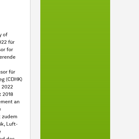
y of
022 für
or for
ierende
sor für
leg (CDHK)
t 2022
t 2018
rement an
é
st zudem
k, Luft-
e
ed des