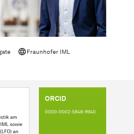
gate
Fraunhofer IML
ORCID
t
0000-0002-5848-9940
istik am
k IML sowie
(LFO) an