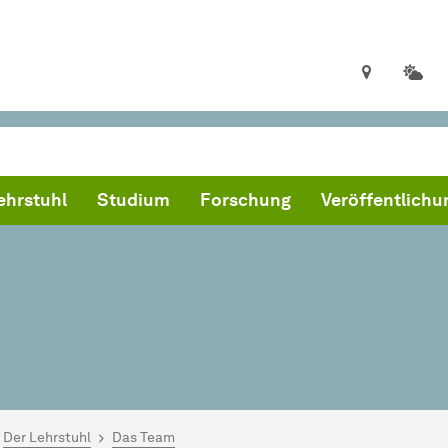
ehrstuhl
Studium
Forschung
Veröffentlich
ind hier:
artseite
Der Lehrstuhl
Das Team