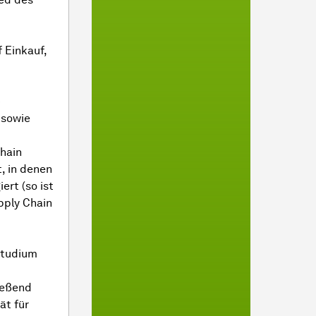
 Einkauf,
-
 sowie
hain
 in denen
ert (so ist
pply Chain
Studium
ießend
ät für